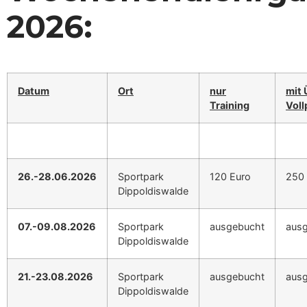
2026:
Datum
Ort
nur
mit 
Training
Voll
26.-28.06.2026
Sportpark
120 Euro
250 
Dippoldiswalde
07.-09.08.2026
Sportpark
ausgebucht
aus
Dippoldiswalde
21.-23.08.2026
Sportpark
ausgebucht
aus
Dippoldiswalde